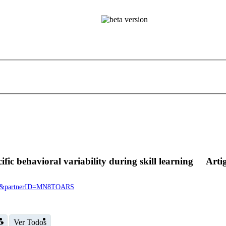
ific behavioral variability during skill learning
Arti
8000&partnerID=MN8TOARS
o
Ver Todos