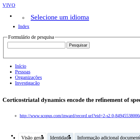
VIVO
Selecione um idioma
Index
Formulário de pesquisa
Início
Pessoas
Organizações
Investigação
Corticostriatal dynamics encode the refinement of spec
http://www.scopus.com/inward/record.url?eid=2-s2.0-8494553
Visão geral
Identidade
Informação adicional document