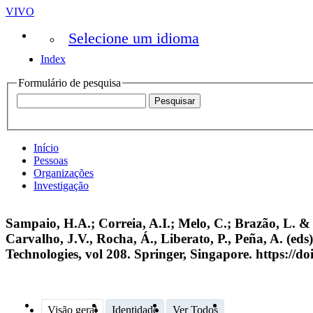
VIVO
Selecione um idioma
Index
Formulário de pesquisa
Início
Pessoas
Organizações
Investigação
Sampaio, H.A.; Correia, A.I.; Melo, C.; Brazão, L. & S
Carvalho, J.V., Rocha, Á., Liberato, P., Peña, A. (
Technologies, vol 208. Springer, Singapore. https://
Visão geral
Identidade
Ver Todos