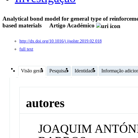
Analytical bond model for general type of reinforcem
based materials
Artigo Académico
http://dx.doi.org/10.1016/j.ijsolstr.2019.02.018
full text
Visão geral
Pesquisas
Identidade
Informação adicio
autores
JOAQUIM ANTÓNI