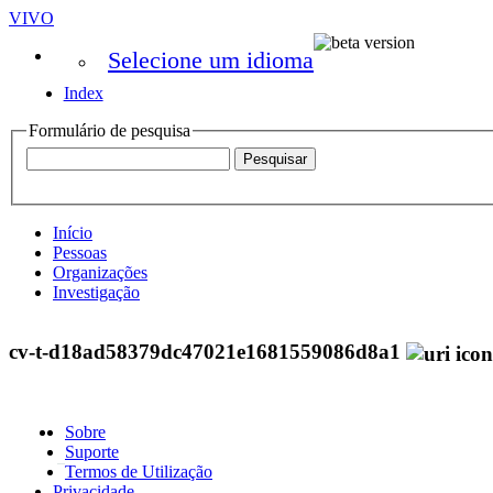
VIVO
Selecione um idioma
Index
Formulário de pesquisa
Início
Pessoas
Organizações
Investigação
cv-t-d18ad58379dc47021e1681559086d8a1
Sobre
Suporte
Termos de Utilização
Privacidade