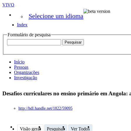
VIVO
Selecione um idioma
Index
Formulário de pesquisa
Início
Pessoas
Organizações
Investigação
Desafios curriculares no ensino primário em Angola: 
http://hdl.handle.net/1822/59095
Visão geral
Pesquisas
Ver Todos