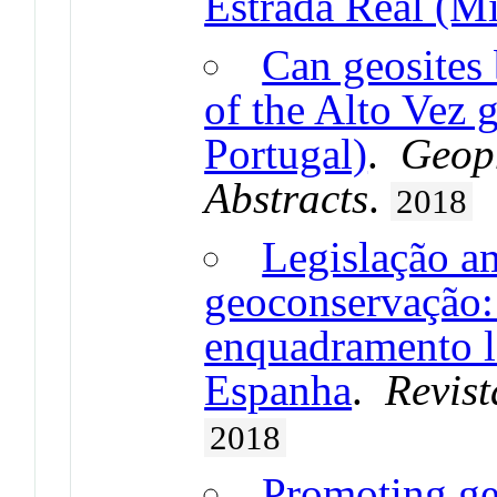
Estrada Real (Mi
Can geosites
of the Alto Vez 
Portugal)
.
Geop
Abstracts
.
2018
Legislação am
geoconservação:
enquadramento le
Espanha
.
Revist
2018
Promoting geo