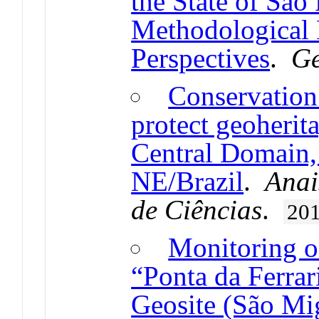
the State of São 
Methodological 
Perspectives
.
Ge
Conservation 
protect geoherit
Central Domain,
NE/Brazil
.
Anai
de Ciências
.
20
Monitoring of
“Ponta da Ferrar
Geosite (São Mig