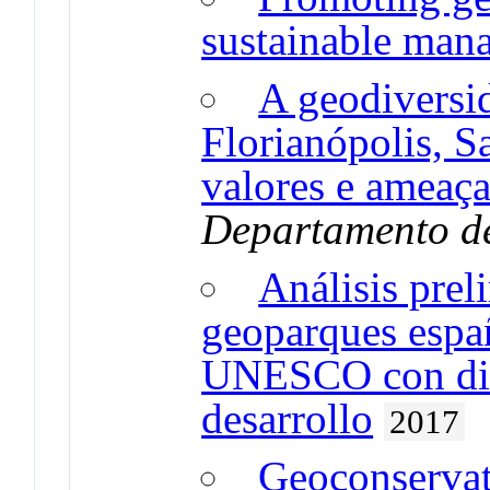
sustainable man
A geodiversi
Florianópolis, Sa
valores e ameaça
Departamento d
Análisis prel
geoparques espa
UNESCO con dife
desarrollo
2017
Geoconservati