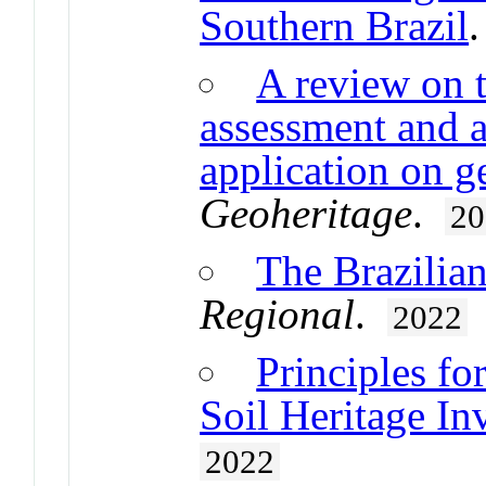
Southern Brazil
A review on 
assessment and a
application on ge
Geoheritage
.
20
The Brazilian 
Regional
.
2022
Principles fo
Soil Heritage In
2022