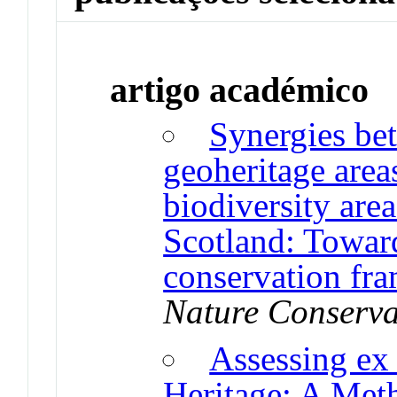
artigo académico
Synergies be
geoheritage are
biodiversity are
Scotland: Toward
conservation fr
Nature Conserva
Assessing ex 
Heritage: A Met