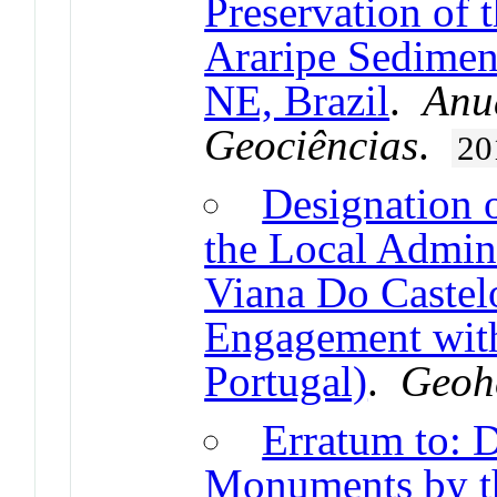
Preservation of t
Araripe Sedimen
NE, Brazil
.
Anuá
Geociências
.
20
Designation 
the Local Admini
Viana Do Castelo
Engagement wit
Portugal)
.
Geoh
Erratum to: D
Monuments by th