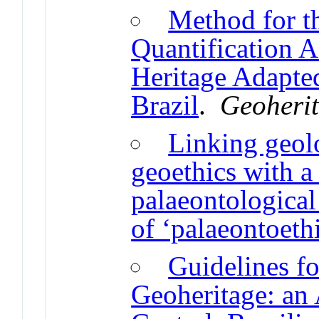
Method for t
Quantification A
Heritage Adapted
Brazil
.
Geoheri
Linking geolo
geoethics with a
palaeontological
of ‘palaeontoeth
Guidelines f
Geoheritage: an 