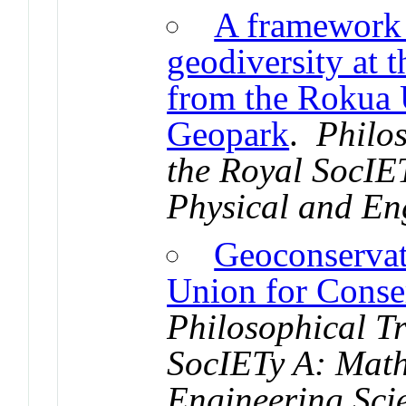
A framework 
geodiversity at t
from the Roku
Geopark
.
Philos
the Royal SocIE
Physical and En
Geoconservati
Union for Conse
Philosophical Tr
SocIETy A: Math
Engineering Sci