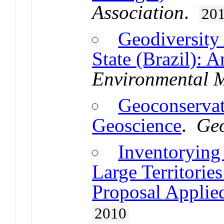
Association
.
20
Geodiversity
State (Brazil): 
Environmental 
Geoconservat
Geoscience
.
Geo
Inventorying
Large Territorie
Proposal Applied
2010