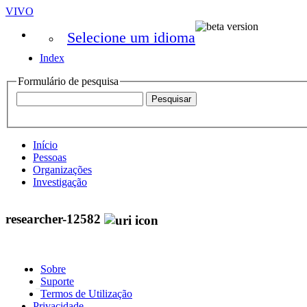
VIVO
Selecione um idioma
Index
Formulário de pesquisa
Início
Pessoas
Organizações
Investigação
researcher-12582
Sobre
Suporte
Termos de Utilização
Privacidade