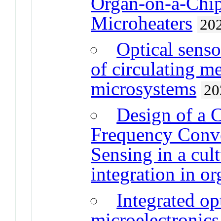
Organ-on-a-Chip
Microheaters
20
Optical senso
of circulating m
microsystems
20
Design of a 
Frequency Conve
Sensing in a cu
integration in o
Integrated op
microelectronics