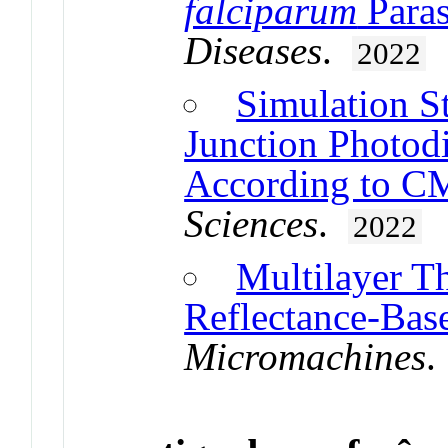
falciparum
Paras
Diseases
.
2022
Simulation St
Junction Photod
According to C
Sciences
.
2022
Multilayer Th
Reflectance-Bas
Micromachines