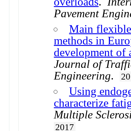
overloads
.
Inter
Pavement Engin
Main flexibl
methods in Europ
development of 
Journal of Traff
Engineering
.
20
Using endoge
characterize fati
Multiple Scleros
2017