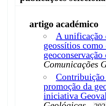
artigo académico
A unificação 
geossítios como 
geoconservação 
Comunicações G
Contribuição
promoção da geo
iniciativa Geova
Geológicas
.
202