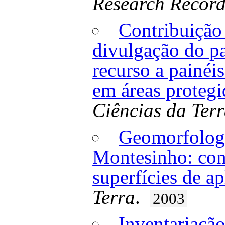
Research Recor
Contribuição 
divulgação do p
recurso a painéi
em áreas proteg
Ciências da Ter
Geomorfologi
Montesinho: cont
superfícies de a
Terra
.
2003
Inventariação