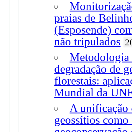
Monitorizaçã
praias de Belinh
(Esposende) com 
não tripulados
2
Metodologia 
degradação de ge
florestais: apli
Mundial da U
A unificação 
geossítios como 
geoconservação 