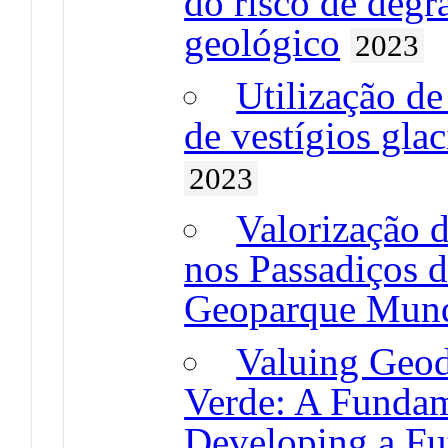
do risco de degr
geológico
2023
Utilização d
de vestígios gla
2023
Valorização 
nos Passadiços 
Geoparque Mun
Valuing Geod
Verde: A Fundame
Developing a Fu