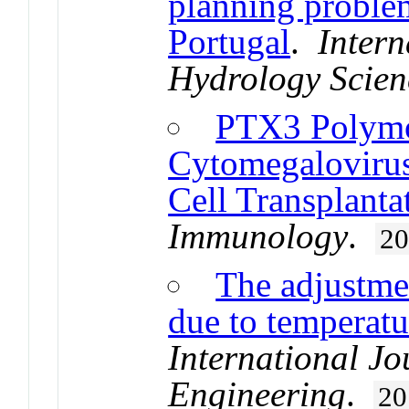
planning problem
Portugal
.
Intern
Hydrology Scien
PTX3 Polymo
Cytomegalovirus
Cell Transplanta
Immunology
.
2
The adjustme
due to temperatu
International J
Engineering
.
20