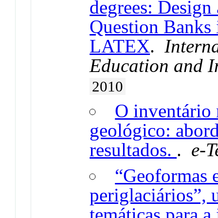
degrees: Design
Question Banks 
LATEX
.
Intern
Education and I
2010
O inventário
geológico: abor
resultados.
.
e-T
“Geoformas e 
periglaciários”,
temáticas para a