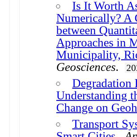
Is It Worth A
Numerically? A 
between Quantita
Approaches in M
Municipality, Ri
Geosciences
.
20
Degradation 
Understanding t
Change on Geoh
Transport Sy
Smart Cities
.
Ap