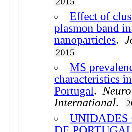
2015
Effect of clu
plasmon band in 
nanoparticles
.
J
2015
MS prevalenc
characteristics in
Portugal
.
Neuro
International
.
2
UNIDADES
DE PORTUGAL