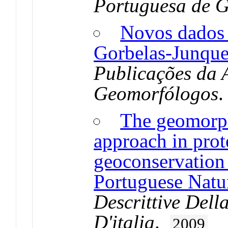
Portuguesa de 
Novos dados 
Gorbelas-Junquei
Publicações da 
Geomorfólogos
The geomorph
approach in prot
geoconservation 
Portuguese Natur
Descrittive Dell
D'italia
.
2009