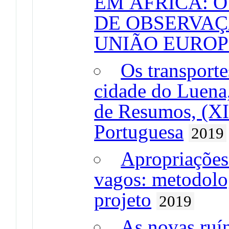
EM ÁFRICA: O
DE OBSERVAÇ
UNIÃO EUROP
Os transporte
cidade do Luena
de Resumos, (XI
Portuguesa
2019
Apropriações 
vagos: metodolog
projeto
2019
As novas ruín