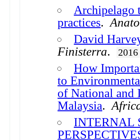
Archipelago t
practices
.
Anato
David Harvey
Finisterra
.
2016
How Importan
to Environment
of National and I
Malaysia
.
Afric
INTERNAL
PERSPECTIVE