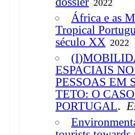
dossier
2022
África e as M
Tropical Portug
século XX
2022
(I)MOBILI
ESPACIAIS N
PESSOAS EM 
TETO: O CASO
PORTUGAL
.
E
Environmenta
tourists towards