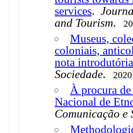
services
.
Journa
and Tourism
.
2
Museus, cole
coloniais, antico
nota introdutóri
Sociedade
.
2020
À procura d
Nacional de Etno
Comunicação e 
Methodologic