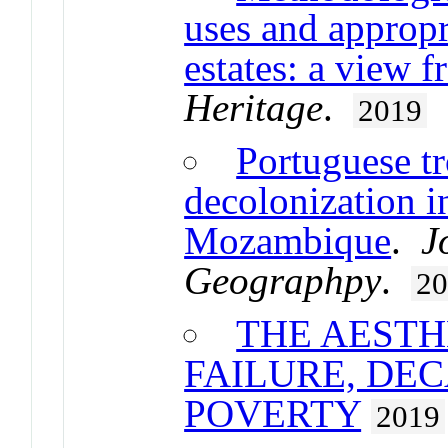
uses and appropr
estates: a view 
Heritage
.
2019
Portuguese t
decolonization in
Mozambique
.
J
Geographpy
.
2
THE AESTH
FAILURE, DE
POVERTY
2019