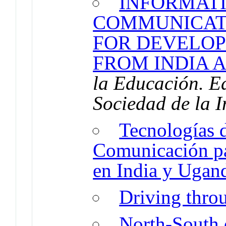
INFORMAT
COMMUNICAT
FOR DEVELO
FROM INDIA 
la Educación. E
Sociedad de la 
Tecnologías d
Comunicación pa
en India y Ugan
Driving thro
North-South 