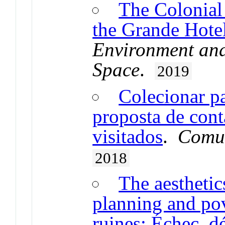
The Colonial 
the Grande Hote
Environment an
Space
.
2019
Colecionar pa
proposta de cont
visitados
.
Comun
2018
The aesthetics
planning and pov
ruines: Échec, dé