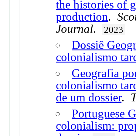
the histories of
production
.
Sco
Journal
.
2023
Dossiê Geogra
colonialismo tar
Geografia por
colonialismo tar
de um dossier
.
T
Portuguese Ge
colonialism: prop