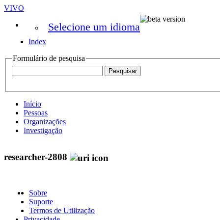
VIVO
Selecione um idioma
Index
Formulário de pesquisa
Início
Pessoas
Organizações
Investigação
researcher-2808
Sobre
Suporte
Termos de Utilização
Privacidade