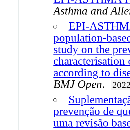
Asthma and Alle
EPI-ASTHMA 
population-based
study on the pre
characterisation
according to dis
BMJ Open
.
202
Suplementaçã
prevenção de que
uma revisão bas