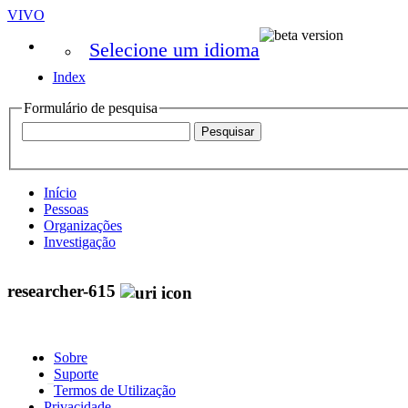
VIVO
Selecione um idioma
Index
Formulário de pesquisa
Início
Pessoas
Organizações
Investigação
researcher-615
Sobre
Suporte
Termos de Utilização
Privacidade