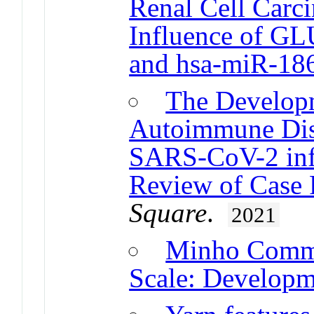
Renal Cell Carc
Influence of GL
and hsa-miR-18
The Developm
Autoimmune Diso
SARS-CoV-2 infe
Review of Case 
Square
.
2021
Minho Commu
Scale: Developm