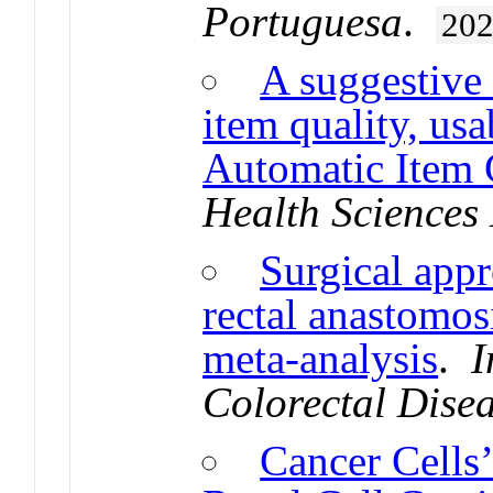
Portuguesa
.
20
A suggestive 
item quality, usa
Automatic Item 
Health Sciences
Surgical appr
rectal anastomos
meta-analysis
.
I
Colorectal Dise
Cancer Cells