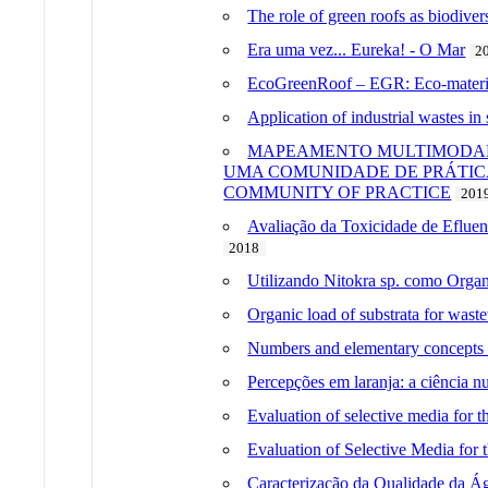
The role of green roofs as biodiver
Era uma vez... Eureka! - O Mar
2
EcoGreenRoof – EGR: Eco-materi
Application of industrial wastes in 
MAPEAMENTO MULTIMODAL 
UMA COMUNIDADE DE PRÁTICA
COMMUNITY OF PRACTICE
201
Avaliação da Toxicidade de Eflue
2018
Utilizando Nitokra sp. como Orga
Organic load of substrata for wast
Numbers and elementary concepts f
Percepções em laranja: a ciência 
Evaluation of selective media for 
Evaluation of Selective Media for
Caracterização da Qualidade da Á