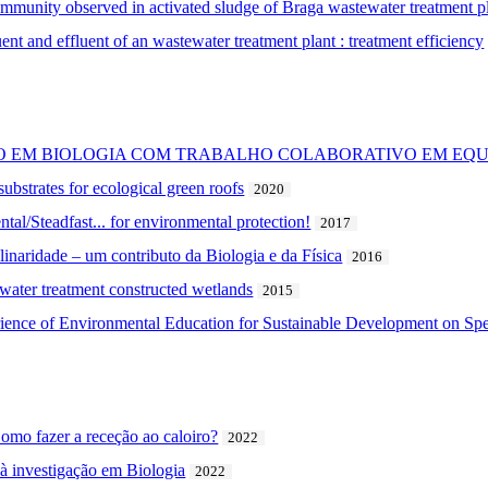
ommunity observed in activated sludge of Braga wastewater treatment p
ent and effluent of an wastewater treatment plant : treatment efficiency
ÃO EM BIOLOGIA COM TRABALHO COLABORATIVO EM EQU
substrates for ecological green roofs
2020
tal/Steadfast... for environmental protection!
2017
linaridade – um contributo da Biologia e da Física
2016
ewater treatment constructed wetlands
2015
rience of Environmental Education for Sustainable Development on Sp
mo fazer a receção ao caloiro?
2022
 à investigação em Biologia
2022