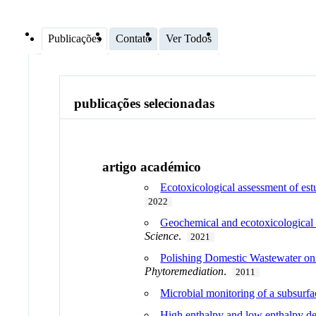
Publicações
Contato
Ver Todos
publicações selecionadas
artigo académico
Ecotoxicological assessment of estu
2022
Geochemical and ecotoxicological e
Science
.
2021
Polishing Domestic Wastewater on
Phytoremediation
.
2011
Microbial monitoring of a subsurfa
High enthalpy and low enthalpy de