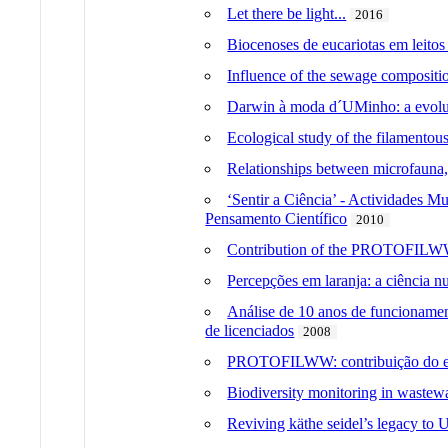
Let there be light...
2016
Biocenoses de eucariotas em leitos 
Influence of the sewage compositio
Darwin à moda d´UMinho: a evol
Ecological study of the filamentou
Relationships between microfauna, 
‘Sentir a Ciência’ - Actividades M
Pensamento Científico
2010
Contribution of the PROTOFILWW p
Percepções em laranja: a ciência 
Análise de 10 anos de funcionamen
de licenciados
2008
PROTOFILWW: contribuição do estu
Biodiversity monitoring in wastew
Reviving käthe seidel’s legacy to 