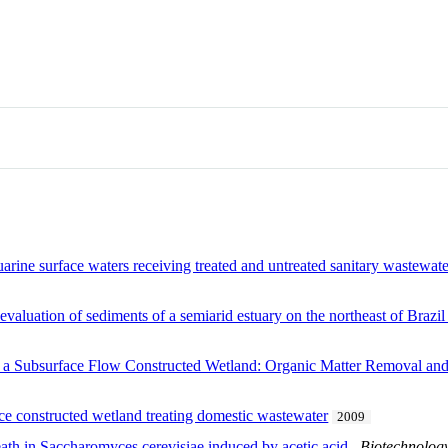
arine surface waters receiving treated and untreated sanitary wastewate
valuation of sediments of a semiarid estuary on the northeast of Brazil
 a Subsurface Flow Constructed Wetland: Organic Matter Removal and
ce constructed wetland treating domestic wastewater
2009
ath in Saccharomyces cerevisiae induced by acetic acid
.
Biotechnolog