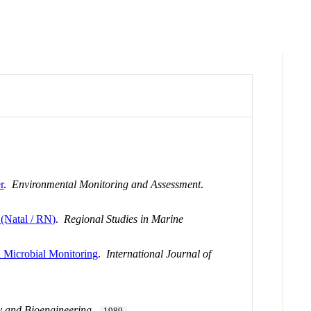
r
.
Environmental Monitoring and Assessment
.
 (Natal / RN)
.
Regional Studies in Marine
 Microbial Monitoring
.
International Journal of
y and Bioengineering
.
1989