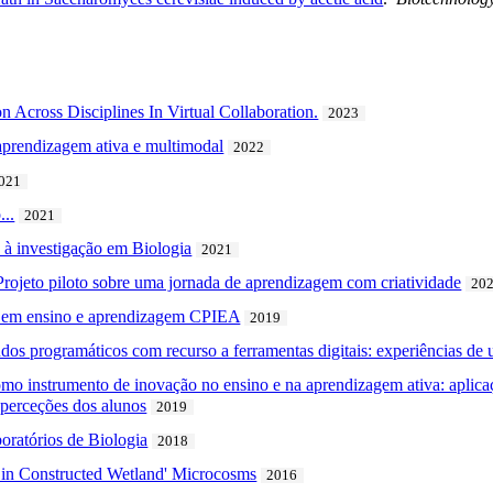
Across Disciplines In Virtual Collaboration.
2023
aprendizagem ativa e multimodal
2022
021
...
2021
 à investigação em Biologia
2021
ojeto piloto sobre uma jornada de aprendizagem com criatividade
20
o em ensino e aprendizagem CPIEA
2019
s programáticos com recurso a ferramentas digitais: experiências de
o instrumento de inovação no ensino e na aprendizagem ativa: aplica
perceções dos alunos
2019
ratórios de Biologia
2018
h in Constructed Wetland' Microcosms
2016