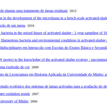
de plantas para tratamento de águas residuais
2012
n in the development of the microfauna in a bench-scale activated-slu
ução de um menu
2010
s bacteria in the mixed liquor of activated sludge : 1-year sampling o
filamentous bacteria and environmental conditions in activated-sludge 
ultidisciplinares em Interacção com Escolas do Ensino Básico e Secund
roject to the knowledge of the activated sludge ecology : uncommon
numa explosão de cor
2009
to da Licenciatura em Biologia Aplicada da Universidade do Minho: a
do ecológico dos sistemas de lamas activadas para a avaliação do d
ater oxidation ponds
2007
University of Minho
2006