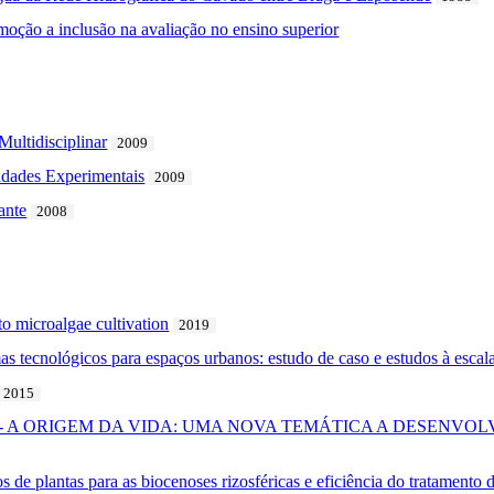
ção a inclusão na avaliação no ensino superior
Multidisciplinar
2009
vidades Experimentais
2009
ante
2008
 to microalgae cultivation
2019
s tecnológicos para espaços urbanos: estudo de caso e estudos à escala
2015
issional - A ORIGEM DA VIDA: UMA NOVA TEMÁTICA A DESENV
os de plantas para as biocenoses rizosféricas e eficiência do tratamento 