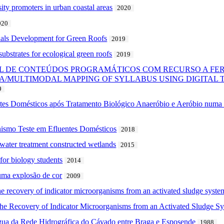
sity promoters in urban coastal areas
2020
020
als Development for Green Roofs
2019
substrates for ecological green roofs
2019
DE CONTEÚDOS PROGRAMÁTICOS COM RECURSO A FERRA
/MULTIMODAL MAPPING OF SYLLABUS USING DIGITAL T
9
ntes Domésticos após Tratamento Biológico Anaeróbio e Aeróbio numa 
nismo Teste em Efluentes Domésticos
2018
ewater treatment constructed wetlands
2015
or biology students
2014
numa explosão de cor
2009
the recovery of indicator microorganisms from an activated sludge syste
 the Recovery of Indicator Microorganisms from an Activated Sludge S
gua da Rede Hidrográfica do Cávado entre Braga e Esposende
1988