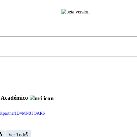
o Académico
4974&partnerID=MN8TOARS
o
Ver Todos