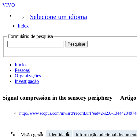
VIVO
Selecione um idioma
Index
Formulário de pesquisa
Início
Pessoas
Organizações
Investigação
Signal compression in the sensory periphery
Artig
http://www.scopus.com/inward/record.url?eid=2-s2.0-1344428
Visão geral
Identidade
Informação adicional document