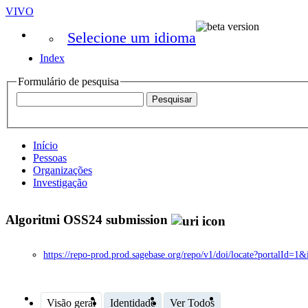
VIVO
Selecione um idioma
Index
Formulário de pesquisa
Início
Pessoas
Organizações
Investigação
Algoritmi OSS24 submission
https://repo-prod.prod.sagebase.org/repo/v1/doi/locate?portal
Visão geral
Identidade
Ver Todos