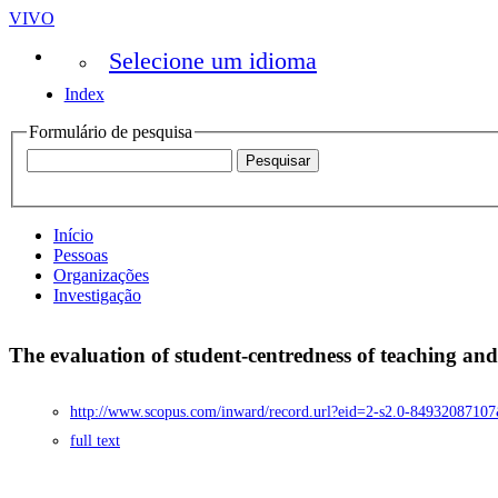
VIVO
Selecione um idioma
Index
Formulário de pesquisa
Início
Pessoas
Organizações
Investigação
The evaluation of student-centredness of teaching a
http://www.scopus.com/inward/record.url?eid=2-s2.0-8493208
full text