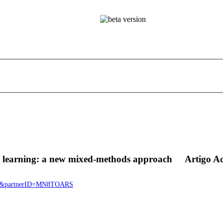
nd learning: a new mixed-methods approach
Artigo A
7107&partnerID=MN8TOARS