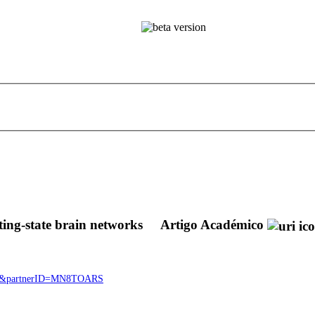
ting-state brain networks
Artigo Académico
3625&partnerID=MN8TOARS