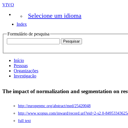
VIVO
Selecione um idioma
Index
Formulário de pesquisa
Início
Pessoas
Organizações
Investigação
The impact of normalization and segmentation on res
http://europepmc.org/abstract/med/25420048
http://www.scopus.com/inward/record.url?eid=2-s2.0-8495334
full text