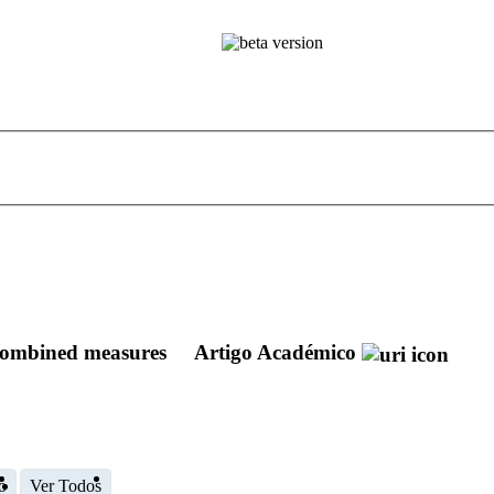
h combined measures
Artigo Académico
o
Ver Todos