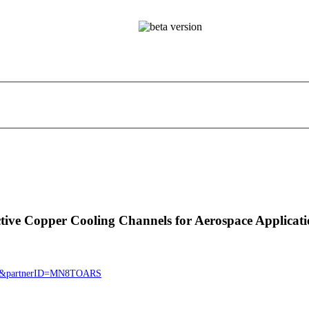
ctive Copper Cooling Channels for Aerospace Applicat
4728&partnerID=MN8TOARS