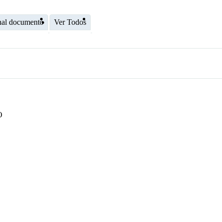
nal documento
Ver Todos
O