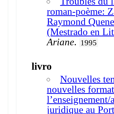
Troubles du 
roman-poème: Za
Raymond Quenea
(Mestrado en Lit
Ariane
.
1995
livro
Nouvelles ten
nouvelles format
l’enseignement/a
juridique au Por