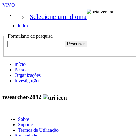
VIVO
Selecione um idioma
Index
Formulário de pesquisa
Início
Pessoas
Organizações
Investigação
researcher-2892
Sobre
Suporte
Termos de Utilização
Privacidade