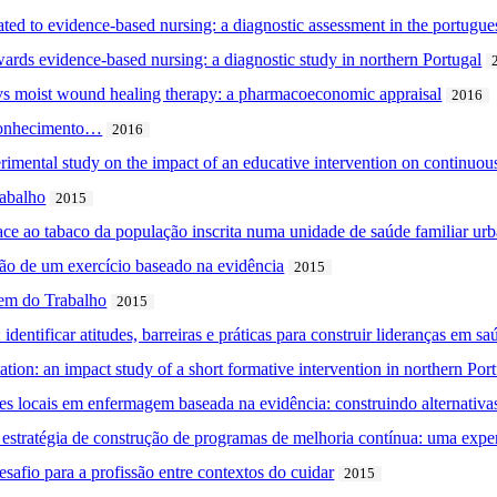
elated to evidence-based nursing: a diagnostic assessment in the portugue
owards evidence-based nursing: a diagnostic study in northern Portugal
vs moist wound healing therapy: a pharmacoeconomic appraisal
2016
 conhecimento…
2016
erimental study on the impact of an educative intervention on continuou
abalho
2015
e ao tabaco da população inscrita numa unidade de saúde familiar ur
ão de um exercício baseado na evidência
2015
em do Trabalho
2015
entificar atitudes, barreiras e práticas para construir lideranças em sa
ion: an impact study of a short formative intervention in northern Por
s locais em enfermagem baseada na evidência: construindo alternativas
estratégia de construção de programas de melhoria contínua: uma exper
safio para a profissão entre contextos do cuidar
2015