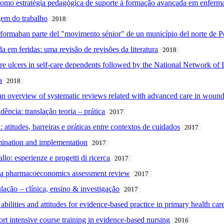
ra como estratégia pedagógica de suporte à formação avançada em enfer
em do trabalho
2018
 formaban parte del "movimento sénior" de un município del norte de P
 em feridas: uma revisão de revisões da literatura
2018
re ulcers in self-care dependents followed by the National Network of 
a
2018
 an overview of systematic reviews related with advanced care in woun
ência: translação teoria – prática
2017
titudes, barreiras e práticas entre contextos de cuidados
2017
mination and implementation
2017
lo: esperienze e progetti di ricerca
2017
 a pharmacoeconomics assessment review
2017
ulação – clínica, ensino & investigação
2017
bilities and attitudes for evidence-based practice in primary health car
rt intensive course training in evidence-based nursing
2016