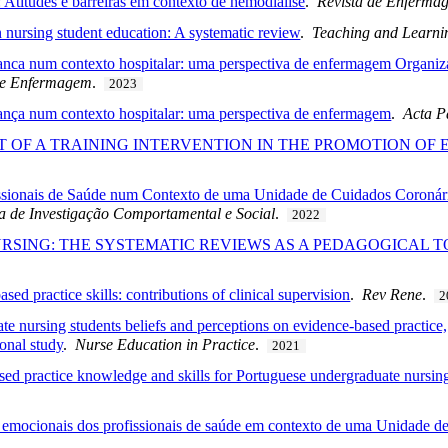
Atitudes e barreiras em contexto de hemodiálise
.
Revista de Enferma
 nursing student education: A systematic review
.
Teaching and Learni
nca num contexto hospitalar: uma perspectiva de enfermagem Organizati
 de Enfermagem
.
2023
ança num contexto hospitalar: uma perspectiva de enfermagem
.
Acta P
T OF A TRAINING INTERVENTION IN THE PROMOTION OF
sionais de Saúde num Contexto de uma Unidade de Cuidados Coronário
a de Investigação Comportamental e Social
.
2022
RSING: THE SYSTEMATIC REVIEWS AS A PEDAGOGICAL 
ed practice skills: contributions of clinical supervision
.
Rev Rene
.
2
e nursing students beliefs and perceptions on evidence-based practice,
ional study
.
Nurse Education in Practice
.
2021
sed practice knowledge and skills for Portuguese undergraduate nursing 
emocionais dos profissionais de saúde em contexto de uma Unidade d