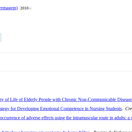
fermagem)
2010 -
lity of Life of Elderly People with Chronic Non-Communicable Diseas
rategy for Developing Emotional Competence in Nursing Students
.
Cre
 occurrence of adverse effects using the intramuscular route in adults: a