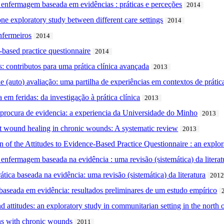
 enfermagem baseada em evidências : práticas e perceções
2014
ne exploratory study between different care settings
2014
nfermeiros
2014
-based practice questionnaire
2014
s: contributos para uma prática clínica avançada
2013
(auto) avaliação: uma partilha de experiências em contextos de prática
em feridas: da investigação à prática clínica
2013
procura de evidencia: a experiencia da Universidade do Minho
2013
st wound healing in chronic wounds: A systematic review
2013
on of the Attitudes to Evidence-Based Practice Questionnaire : an explo
 à enfermagem baseada na evidência : uma revisão (sistemática) da literat
tica baseada na evidência: uma revisão (sistemática) da literatura
201
baseada em evidência: resultados preliminares de um estudo empírico
d attitudes: an exploratory study in communitarian setting in the north 
ons with chronic wounds
2011