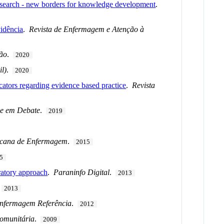
research - new borders for knowledge development
.
idência
.
Revista de Enfermagem e Atenção à
ão
.
2020
il)
.
2020
ucators regarding evidence based practice
.
Revista
e em Debate
.
2019
icana de Enfermagem
.
2015
5
ratory approach
.
Paraninfo Digital
.
2013
2013
Enfermagem Referência
.
2012
Comunitária
.
2009