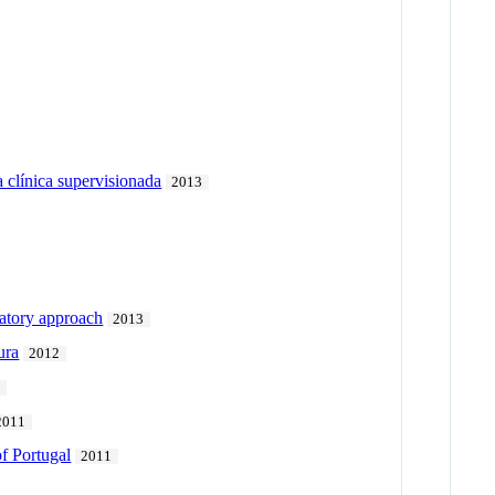
 clínica supervisionada
2013
ratory approach
2013
ura
2012
2
2011
of Portugal
2011