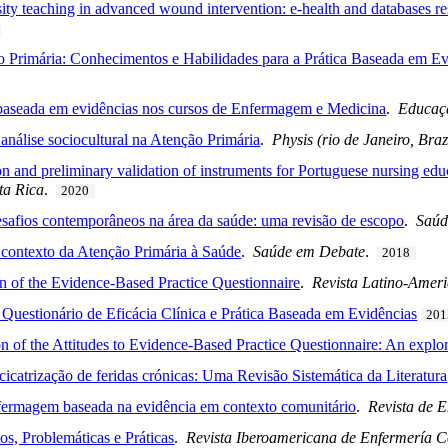
sity teaching in advanced wound intervention: e-health and databases 
 Primária: Conhecimentos e Habilidades para a Prática Baseada em Ev
 baseada em evidências nos cursos de Enfermagem e Medicina
.
Educaç
análise sociocultural na Atenção Primária
.
Physis (rio de Janeiro, Braz
ion and preliminary validation of instruments for Portuguese nursing ed
ta Rica
.
2020
safios contemporâneos na área da saúde: uma revisão de escopo
.
Saúd
 contexto da Atenção Primária à Saúde
.
Saúde em Debate
.
2018
on of the Evidence-Based Practice Questionnaire
.
Revista Latino-Amer
 Questionário de Eficácia Clínica e Prática Baseada em Evidências
201
on of the Attitudes to Evidence-Based Practice Questionnaire: An explo
cicatrização de feridas crónicas: Uma Revisão Sistemática da Literatura
enfermagem baseada na evidência em contexto comunitário
.
Revista de 
s, Problemáticas e Práticas
.
Revista Iberoamericana de Enfermería 