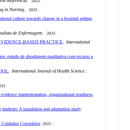
gem Referência
.
2023
ng in Nursing
.
2023
onal culture towards change in a hospital setting:
aulista de Enfermagem
.
2023
 EVIDENCE-BASED PRACTICE
.
International
s: estudo de abordagem qualitativa com recurso a
TOOL
.
International Journal of Health Science
.
021
 evidence implementation, organizational readiness
students: A translation and adaptation study
.
e Cuidados Coronários
2021