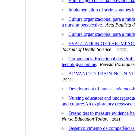
Enfermagem baseada na evidência: 
Implementation of serious games in
Cultura organizacional para a muda
a nursing perspective
.
Acta Paulista
Cultura organizacional para a mud
EVALUATION OF THE IMPAC
Journal of Health Science
.
2022
Competência Emocional dos Profis
tecnologias online
.
Revista Portugues
ADVANCED TRAINING IN NU
2022
Development of nurses' evidence-bas
Nursing educators and undergraduat
and culture: An exploratory cross-sect
Fresno test to measure evidence-ba
Nurse Education Today
.
2021
Desenvolvimento de competências 