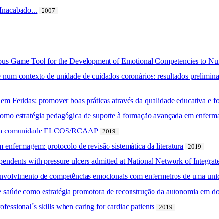
Inacabado...
2007
rious Game Tool for the Development of Emotional Competencies to Nu
 num contexto de unidade de cuidados coronários: resultados prelimina
m Feridas: promover boas práticas através da qualidade educativa e f
ra como estratégia pedagógica de suporte à formação avançada em enfer
o: a comunidade ELCOS/RCAAP
2019
enfermagem: protocolo de revisão sistemática da literatura
2019
pendents with pressure ulcers admitted at National Network of Integra
envolvimento de competências emocionais com enfermeiros de uma unid
de saúde como estratégia promotora de reconstrução da autonomia em d
fessional´s skills when caring for cardiac patients
2019