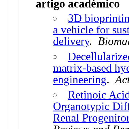
artigo académico
3D bioprinti
a vehicle for sus
delivery
.
Biomat
Decellularize
matrix-based hyd
engineering
.
Ac
Retinoic Aci
Organotypic Diff
Renal Progenitor