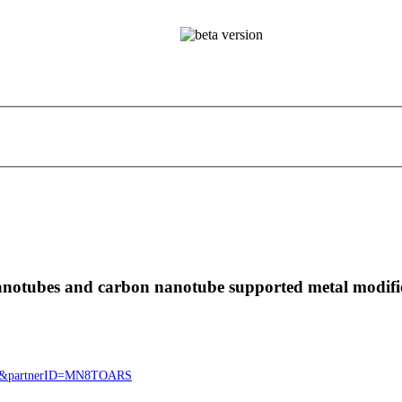
nanotubes and carbon nanotube supported metal modifi
4718&partnerID=MN8TOARS