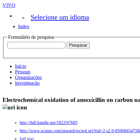
VIVO
Selecione um idioma
Index
Formulário de pesquisa
Início
Pessoas
Organizações
Investigação
Electrochemical oxidation of amoxicillin on carbon 
http://hdl.handle.net/1822/67683
http://www.scopus.com/inward/record.url?eid=2-s2.0-8506845
full text