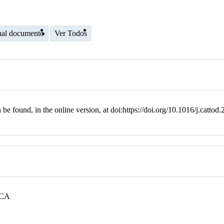
nal documento
Ver Todos
n be found, in the online version, at doi:https://doi.org/10.1016/j.cattod
ECA