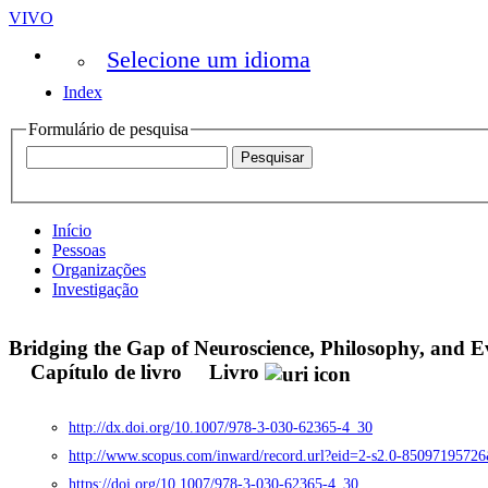
VIVO
Selecione um idioma
Index
Formulário de pesquisa
Início
Pessoas
Organizações
Investigação
Bridging the Gap of Neuroscience, Philosophy, and 
Capítulo de livro
Livro
http://dx.doi.org/10.1007/978-3-030-62365-4_30
http://www.scopus.com/inward/record.url?eid=2-s2.0-8509719
https://doi.org/10.1007/978-3-030-62365-4_30