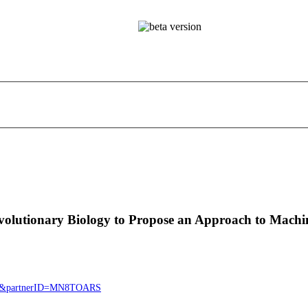
Evolutionary Biology to Propose an Approach to Mach
5726&partnerID=MN8TOARS