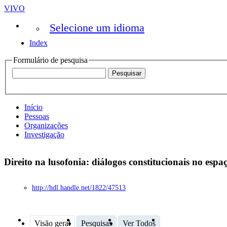
VIVO
Selecione um idioma
Index
Formulário de pesquisa
Início
Pessoas
Organizações
Investigação
Direito na lusofonia: diálogos constitucionais no esp
http://hdl.handle.net/1822/47513
Visão geral
Pesquisas
Ver Todos