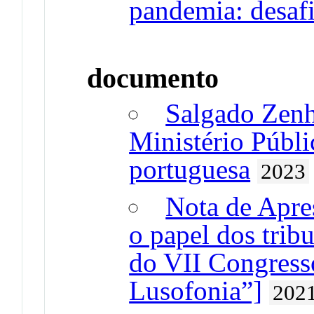
pandemia: desafi
documento
Salgado Zenh
Ministério Públ
portuguesa
2023
Nota de Apres
o papel dos trib
do VII Congresso
Lusofonia”]
202