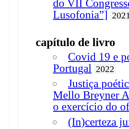
do VII Congresso
Lusofonia”]
202
capítulo de livro
Covid 19 e p
Portugal
2022
Justiça poéti
Mello Breyner An
o exercício do of
(In)certeza j