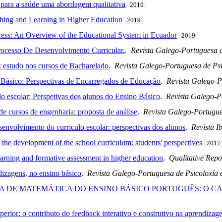
 para a saúde uma abordagem qualitativa
2019
ching and Learning in Higher Education
2019
ss: An Overview of the Educational System in Ecuador
2019
rocesso De Desenvolvimento Curricular.
.
Revista Galego-Portuguesa 
: estudo nos cursos de Bacharelado
.
Revista Galego-Portuguesa de Ps
 Básico: Perspectivas de Encarregados de Educação
.
Revista Galego-P
lo escolar: Perspetivas dos alunos do Ensino Básico
.
Revista Galego-P
de cursos de engenharia: proposta de análise
.
Revista Galego-Portugue
senvolvimento do curriculo escolar: perspectivas dos alunos
.
Revista 
 the development of the school curriculum: students' perspectives
2017
arning and formative assessment in higher education
.
Qualitative Repo
dizagens, no ensino básico
.
Revista Galego-Portuguesa de Psicoloxía
 DE MATEMÁTICA DO ENSINO BÁSICO PORTUGUÊS: O C
perior: o contributo do feedback interativo e construtivo na aprendizag