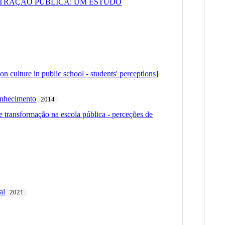
STRAÇÃO PÚBLICA: UM ESTUDO
n culture in public school - students' perceptions]
onhecimento
2014
de transformação na escola pública - perceções de
al
2021