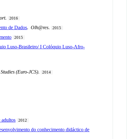
ort
.
2016
mento de Dados
.
Olh@res
.
2015
imento
2015
uio Luso-Brasileiro/ I Colóquio Luso-Afro-
 Studies (Euro-JCS)
.
2014
 adultos
2012
esenvolvimento do conhecimento didáctico de