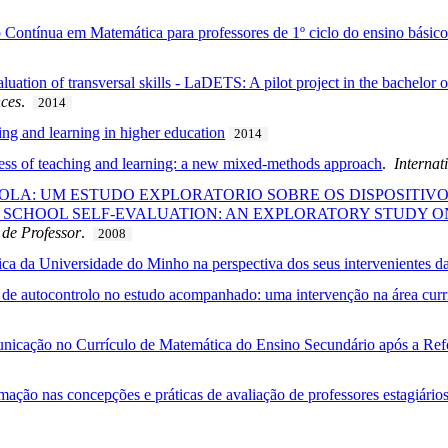
ontínua em Matemática para professores de 1º ciclo do ensino básico
uation of transversal skills - LaDETS: A pilot project in the bachelor 
nces
.
2014
ing and learning in higher education
2014
ness of teaching and learning: a new mixed-methods approach
.
Internat
OLA: UM ESTUDO EXPLORATORIO SOBRE OS DISPOSITIV
E SCHOOL SELF-EVALUATION: AN EXPLORATORY STUDY O
 de Professor
.
2008
a da Universidade do Minho na perspectiva dos seus intervenientes da
de autocontrolo no estudo acompanhado: uma intervenção na área cur
nicação no Currículo de Matemática do Ensino Secundário após a Ref
ação nas concepções e práticas de avaliação de professores estagiário