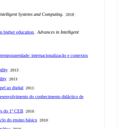
Intelligent Systems and Computing
.
2018
 in higher education
.
Advances in Intelligent
ntemporaneidade: internacionalização e contextos
ility
2013
lity
2013
el ao digital
2011
esenvolvimento do conhecimento didáctico de
res do 1º CEB
2010
clo do ensino básico
2010
mática