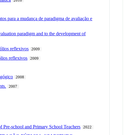
2010
utos para a mudança de paradigma de avaliação e
 evaluation paradigm and to the development of
lios reflexivos
2009
lios reflexivos
2009
agógico
2008
nts.
2007
f Pre-school and Primary School Teachers
2022