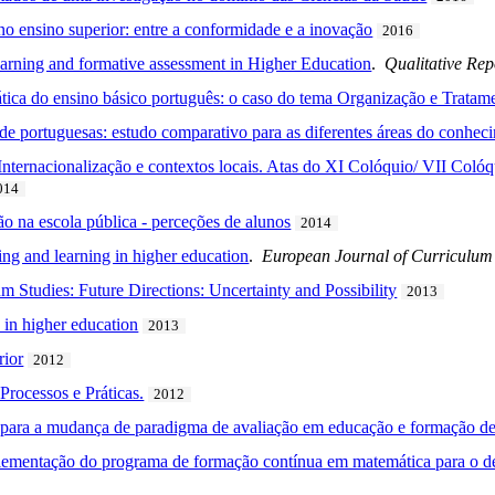
o ensino superior: entre a conformidade e a inovação
2016
earning and formative assessment in Higher Education
.
Qualitative Rep
tica do ensino básico português: o caso do tema Organização e Trata
dade portuguesas: estudo comparativo para as diferentes áreas do conhec
nternacionalização e contextos locais. Atas do XI Colóquio/ VII Colóq
014
ão na escola pública - perceções de alunos
2014
ing and learning in higher education
.
European Journal of Curriculum
 Studies: Future Directions: Uncertainty and Possibility
2013
 in higher education
2013
rior
2012
Processos e Práticas.
2012
o para a mudança de paradigma de avaliação em educação e formação de
plementação do programa de formação contínua em matemática para o d