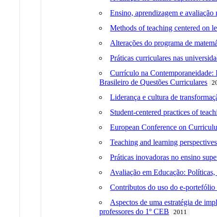
Ensino, aprendizagem e avaliação n
Methods of teaching centered on l
Alterações do programa de matemá
Práticas curriculares nas universi
Currículo na Contemporaneidade: I
Brasileiro de Questões Curriculares
2
Liderança e cultura de transformaç
Student-centered practices of teach
European Conference on Curriculum
Teaching and learning perspectives
Práticas inovadoras no ensino supe
Avaliação em Educação: Políticas, 
Contributos do uso do e-portefóli
Aspectos de uma estratégia de im
professores do 1º CEB
2011