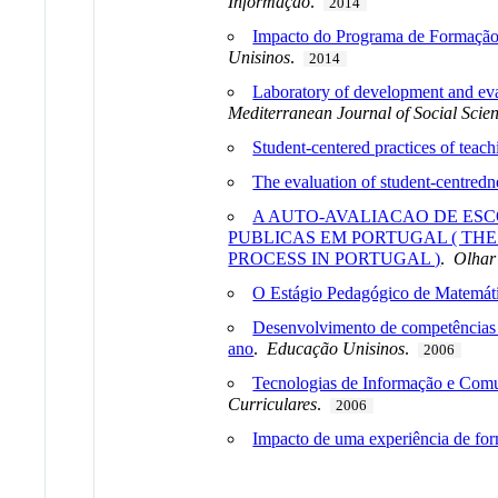
Informação
.
2014
Impacto do Programa de Formação C
Unisinos
.
2014
Laboratory of development and eval
Mediterranean Journal of Social Scie
Student-centered practices of teach
The evaluation of student-centred
A AUTO-AVALIACAO DE ESC
PUBLICAS EM PORTUGAL ( TH
PROCESS IN PORTUGAL )
.
Olhar
O Estágio Pedagógico de Matemátic
Desenvolvimento de competências 
ano
.
Educação Unisinos
.
2006
Tecnologias de Informação e Comu
Curriculares
.
2006
Impacto de uma experiência de form