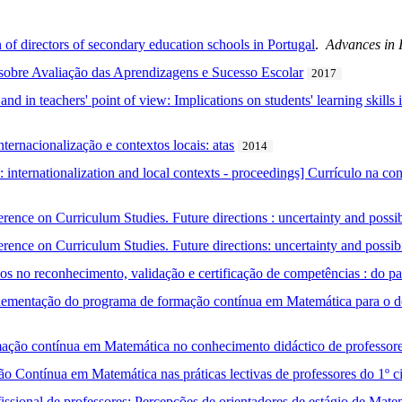
 of directors of secondary education schools in Portugal
.
Advances in 
 sobre Avaliação das Aprendizagens e Sucesso Escolar
2017
and in teachers' point of view: Implications on students' learning skills
ternacionalização e contextos locais: atas
2014
 internationalization and local contexts - proceedings] Currículo na co
ence on Curriculum Studies. Future directions : uncertainty and possib
ence on Curriculum Studies. Future directions: uncertainty and possibi
os no reconhecimento, validação e certificação de competências : do pap
plementação do programa de formação contínua em Matemática para o d
mação contínua em Matemática no conhecimento didáctico de professo
 Contínua em Matemática nas práticas lectivas de professores do 1º ci
ssional de professores: Percepções de orientadores de estágio de Mate