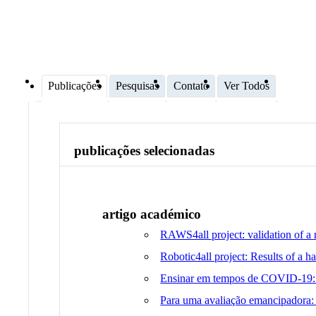
Publicações
Pesquisas
Contato
Ver Todos
publicações selecionadas
artigo académico
RAWS4all project: validation of a 
Robotic4all project: Results of a h
Ensinar em tempos de COVID-19: u
Para uma avaliação emancipadora: