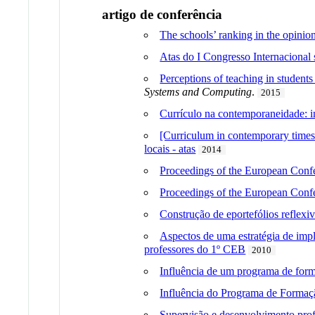
artigo de conferência
The schools’ ranking in the opinion
Atas do I Congresso Internacional
Perceptions of teaching in students 
Systems and Computing
.
2015
Currículo na contemporaneidade: in
[Curriculum in contemporary times:
locais - atas
2014
Proceedings of the European Confer
Proceedings of the European Confer
Construção de eportefólios reflexiv
Aspectos de uma estratégia de im
professores do 1º CEB
2010
Influência de um programa de for
Influência do Programa de Formação
Supervisão e desenvolvimento profi