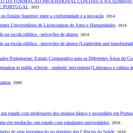
ÃO DA FORMAÇÃO PROFISSIONAL CONTÍNUA NA ADMINI
E PORTUGAL
2021
no Ensino Superior: entre a conformidade e a inovação
2014
entes Universitários de Licenciaturas de Artes e Humanidades
2014
ão na escola pública - perceções de alunos
2014
o na escola pública - perceções de alunos [Leadership and transformatio
idades Portuguesas: Estudo Comparativo para as Diferentes Áreas do C
ormation in public schools - students' perceptions] Liderança e cultura 
uation
2009
m estudo com professores dos ensinos básico e secundário em Portug
mo em mediação: um estudo com estudantes universitários
2016
ultados de uma investigação no domínio das Ciências da Saúde
2016