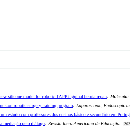
new silicone model for robotic TAPP inguinal hernia repair
.
Molecular
ands-on robotic surgery training program
.
Laparoscopic, Endoscopic a
m estudo com professores dos ensinos básico e secundário em Portug
 a mediação pelo diálogo
.
Revista Ibero-Americana de Educação
.
20