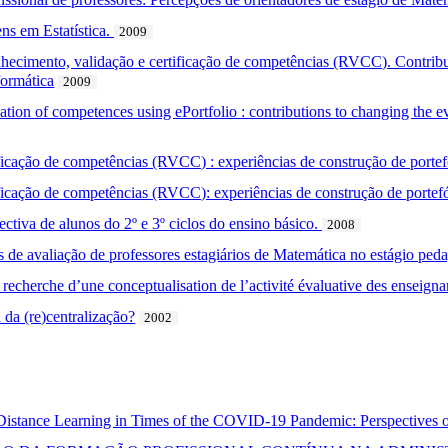
ns em Estatística.
2009
nhecimento, validação e certificação de competências (RVCC). Contrib
formática
2009
ication of competences using ePortfolio : contributions to changing the
icação de competências (RVCC) : experiências de construção de portefó
ficação de competências (RVCC): experiências de construção de portefó
tiva de alunos do 2º e 3º ciclos do ensino básico.
2008
 de avaliação de professores estagiários de Matemática no estágio ped
recherche d’une conceptualisation de l’activité évaluative des enseigna
 da (re)centralização?
2002
Distance Learning in Times of the COVID-19 Pandemic: Perspectives o